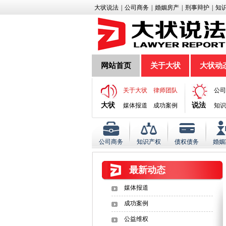
大状说法
|
公司商务
|
婚姻房产
|
刑事辩护
|
知
网站首页
关于大状
大状动
关于大状
律师团队
公司
大状
说法
媒体报道
成功案例
知识
公司商务
知识产权
债权债务
婚姻
最新动态
媒体报道
成功案例
公益维权