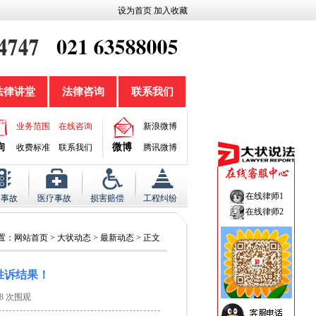
设为首页
加入收藏
法律讲堂
法律咨询
联系我们
业务范围
在线咨询
新浪微博
询
微博
收费标准
联系我们
腾讯微博
在线律师1
通事故
医疗事故
损害赔偿
工程纠纷
在线律师2
置：
网站首页
>
大状动态
>
最新动态
> 正文
胜诉结果！
8
次围观