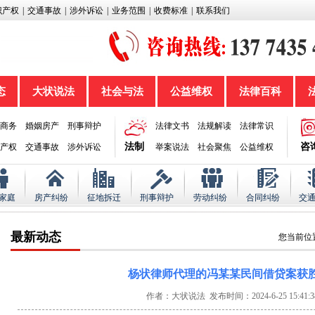
识产权
|
交通事故
|
涉外诉讼
|
业务范围
|
收费标准
|
联系我们
态
大状说法
社会与法
公益维权
法律百科
商务
婚姻房产
刑事辩护
法律文书
法规解读
法律常识
法制
咨
产权
交通事故
涉外诉讼
举案说法
社会聚焦
公益维权
家庭
房产纠纷
征地拆迁
刑事辩护
劳动纠纷
合同纠纷
交
最新动态
您当前位
杨状律师代理的冯某某民间借贷案获
作者：大状说法 发布时间：2024-6-25 15:41:3