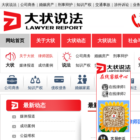
大状说法
|
公司商务
|
婚姻房产
|
刑事辩护
|
知识产权
|
交通事故
|
涉外诉讼
|
业
网站首页
关于大状
大状动态
大状说法
社会
关于大状
律师团队
公司商务
婚姻房产
刑事辩护
大状
说法
媒体报道
成功案例
知识产权
交通事故
涉外诉讼
在线律师1
公司商务
知识产权
债权债务
婚姻家庭
房产纠纷
征地拆迁
在线律师2
最新动态
最新动态
媒体报道
杨状律师
成功案例
公益维权